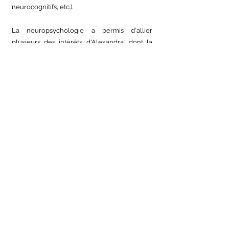
neurocognitifs, etc.).
La neuropsychologie a permis d'allier
plusieurs des intérêts d'Alexandra, dont la
relation d'aide, la santé, le fonctionnement
cognitif et l'entrepreneuriat. Sa rigueur, sa
polyvalence, son écoute et son souci d'offrir
des services de qualité lui permettent d'être
appréciée de sa clientèle.
Exemples de problématiques évaluées
Trouble déficitaire de l'attention avec ou sans
hyperactivité
Trouble spécifique des apprentissages
Syndrome de dysfonction non verbal
Handicaps intellectuels
Douance/Haut potentiel intellectuel
Troubles neurocognitifs